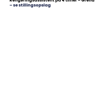
Rengøringsassistent på 4 timer – Grenå
– se stillingsopslag