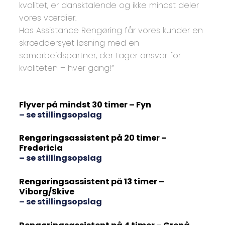
kvalitet, er dansktalende og ikke mindst deler
vores værdier.
Hos Assistance Rengøring får vores kunder en
skræddersyet løsning med en
samarbejdspartner, der tager ansvar for
kvaliteten – hver gang!”
Flyver på mindst 30 timer – Fyn
– se stillingsopslag
Rengøringsassistent på 20 timer –
Fredericia
– se stillingsopslag
Rengøringsassistent på 13 timer –
Viborg/Skive
– se stillingsopslag