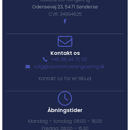
Odensevej 23, 5471 Søndersø
CVR: 34994625
Kontakt os
+45 88 44 72 00
salg@assistancerengoering.dk
Kontakt os for et tilbud.
Åbningstider
Mandag – torsdag: 08.00 – 16.00
Fredag: 08.00 – 15.30