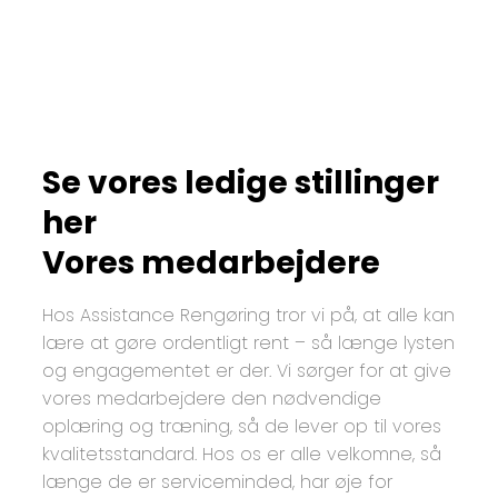
Se vores ledige stillinger
her
Vores medarbejdere
Hos Assistance Rengøring tror vi på, at alle kan
lære at gøre ordentligt rent – så længe lysten
og engagementet er der. Vi sørger for at give
vores medarbejdere den nødvendige
oplæring og træning, så de lever op til vores
kvalitetsstandard. Hos os er alle velkomne, så
længe de er serviceminded, har øje for