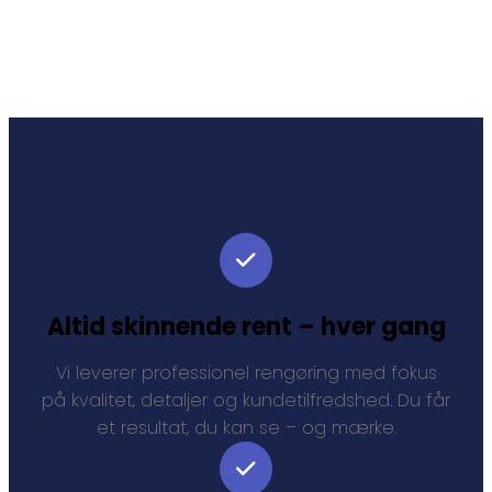
Altid skinnende rent – hver gang
Vi leverer professionel rengøring med fokus
på kvalitet, detaljer og kundetilfredshed. Du får
et resultat, du kan se – og mærke.