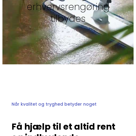
erhvervsrengøring
tilbydes
Når kvalitet og tryghed betyder noget
Få hjælp til et altid rent