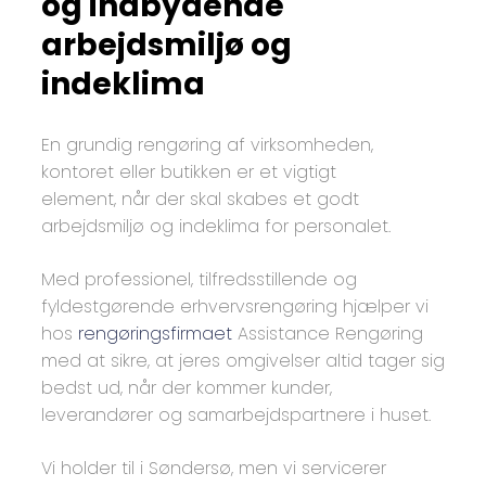
og indbydende
arbejdsmiljø og
indeklima
En grundig rengøring af virksomheden,
kontoret eller butikken er et vigtigt
element, når der skal skabes et godt
arbejdsmiljø og indeklima for personalet.
Med professionel, tilfredsstillende og
fyldestgørende erhvervsrengøring hjælper vi
hos
rengøringsfirmaet
Assistance Rengøring
med at sikre, at jeres omgivelser altid tager sig
bedst ud, når der kommer kunder,
leverandører og samarbejdspartnere i huset.
Vi holder til i Søndersø, men vi servicerer