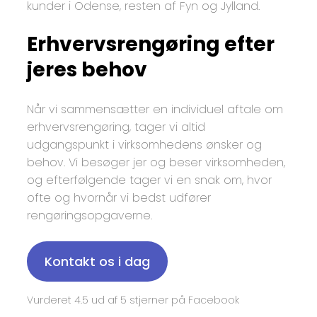
kunder i Odense, resten af Fyn og Jylland.
Erhvervsrengøring efter
jeres behov
Når vi sammensætter en individuel aftale om
erhvervsrengøring, tager vi altid
udgangspunkt i virksomhedens ønsker og
behov. Vi besøger jer og beser virksomheden,
og efterfølgende tager vi en snak om, hvor
ofte og hvornår vi bedst udfører
rengøringsopgaverne.
Kontakt os i dag
Vurderet 4.5 ud af 5 stjerner på Facebook