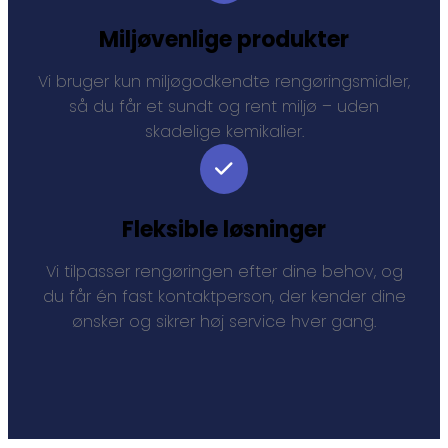
Miljøvenlige produkter
Vi bruger kun miljøgodkendte rengøringsmidler,
så du får et sundt og rent miljø – uden
skadelige kemikalier.
Fleksible løsninger
Vi tilpasser rengøringen efter dine behov, og
du får én fast kontaktperson, der kender dine
ønsker og sikrer høj service hver gang.